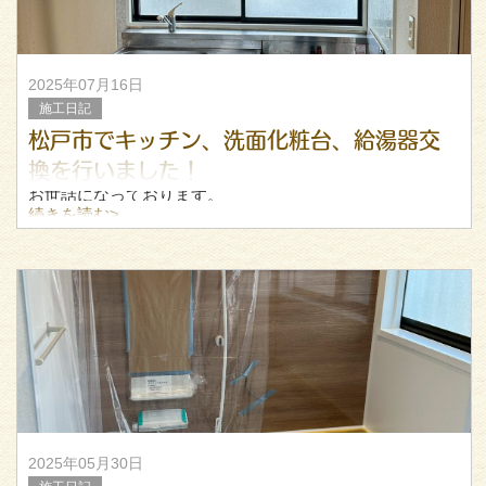
2025年07月16日
施工日記
松戸市でキッチン、洗面化粧台、給湯器交
換を行いました！
お世話になっております。
続きを読む>
グリーン住設の代表、菅谷と申します！
先日松戸市で松戸市でキッチン、洗面化粧台、給湯器交換
を行いましたのでその様子をアップいたします！
今回は施工前（解体前）の写真も何枚か
2025年05月30日